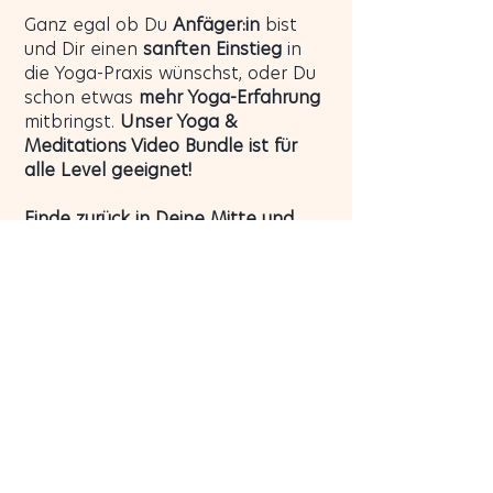
Ganz egal ob Du
Anfäger:in
bist
und Dir einen
sanften Einstieg
in
die Yoga-Praxis wünschst, oder Du
schon etwas
mehr Yoga-Erfahrung
mitbringst.
Unser Yoga &
Meditations Video Bundle ist für
alle Level geeignet!
Finde zurück in Deine Mitte und
spüre eine Verbindung mit Dir,
Deinem Körper und Deinem Geist.
Jetzt bist Du dran, das ist Deine
Zeit, um Dich rundum wohlzufühlen!
Ja, ich möchte mir diese Me-Time gönnen!